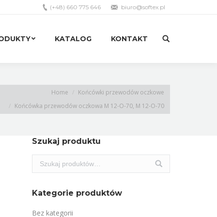
(+48) 660 775 646
biuro@softex.pl
RODUKTY
KATALOG
KONTAKT
Search:
RODUKTY
KATALOG
KONTAKT
Search:
Home
Końcówki przewodów oczkowe
Końcówka przewodów oczkowa M 12-O-70, M 12-O-70
Szukaj produktu
Kategorie produktów
Bez kategorii