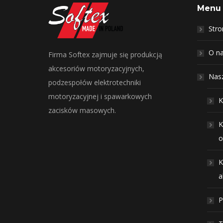
Menu
Str
O n
Firma Softex zajmuje się produkcją
akcesoriów motoryzacyjnych,
Nasz
podzespołów elektrotechniki
motoryzacyjnej i spawarkowych
K
zacisków masowych.
K
o
K
a
P