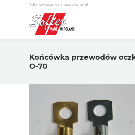
Witaj serdecznie na naszej stronie!
Końcówka przewodów oczko
O-70