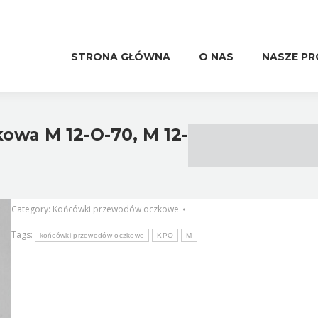
STRONA GŁÓWNA
O NAS
NASZE P
STRONA GŁÓWNA
O NAS
NASZE P
wa M 12-O-70, M 12-
Category:
Końcówki przewodów oczkowe
Tags:
końcówki przewodów oczkowe
KPO
M