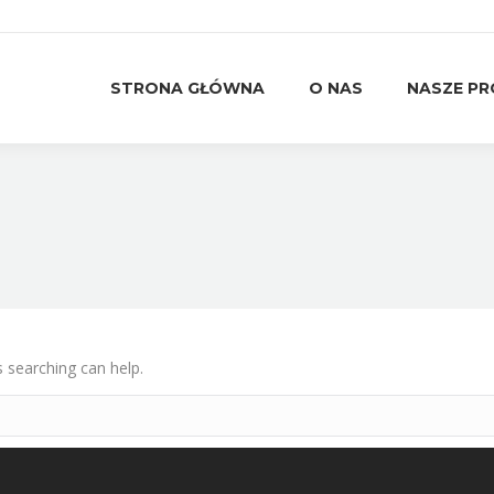
STRONA GŁÓWNA
O NAS
NASZE P
STRONA GŁÓWNA
O NAS
NASZE P
s searching can help.