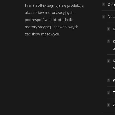
O n
Firma Softex zajmuje się produkcją
akcesoriów motoryzacyjnych,
Nasz
podzespołów elektrotechniki
motoryzacyjnej i spawarkowych
K
zacisków masowych.
K
o
K
a
P
T
Z