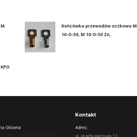
 M
Końcówka przewodów oczkowa M
10-O-50, M 10-O-50 Zn,
 KPO
Kontakt
ona Główna
Adres:
ul. Józefa Herzoga 12