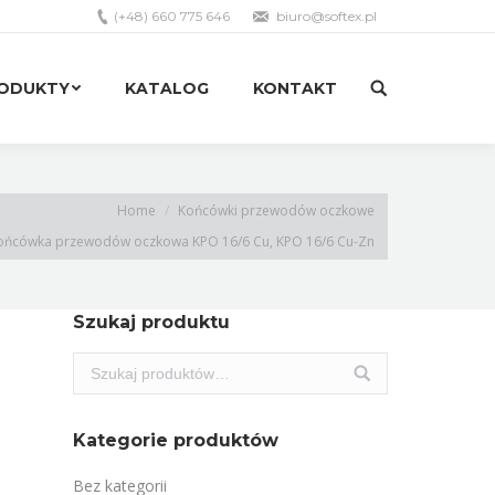
(+48) 660 775 646
biuro@softex.pl
RODUKTY
KATALOG
KONTAKT
Search:
RODUKTY
KATALOG
KONTAKT
Search:
Home
Końcówki przewodów oczkowe
ońcówka przewodów oczkowa KPO 16/6 Cu, KPO 16/6 Cu-Zn
Szukaj produktu
Kategorie produktów
Bez kategorii