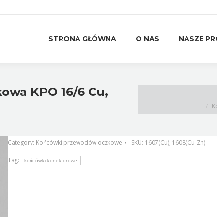
STRONA GŁÓWNA
O NAS
NASZE P
STRONA GŁÓWNA
O NAS
NASZE P
owa KPO 16/6 Cu,
K
Category:
Końcówki przewodów oczkowe
SKU:
1607(Cu), 1608(Cu-Zn)
Tag:
końcówki konektorowe