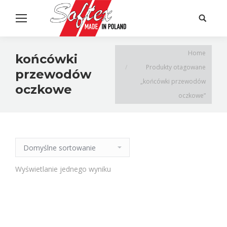
Search:
Home
końcówki
Produkty otagowane
przewodów
„końcówki przewodów
oczkowe
oczkowe”
Wyświetlanie jednego wyniku