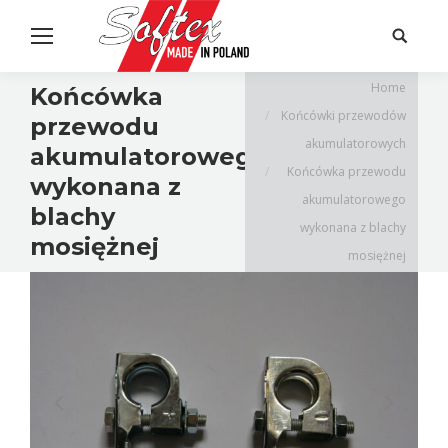
Search:
Home
Końcówka
Końcówki przewodów
przewodu
akumulatorowych
akumulatorowego
Końcówka przewodu
wykonana z
akumulatorowego
blachy
wykonana z blachy
mosiężnej
mosiężnej