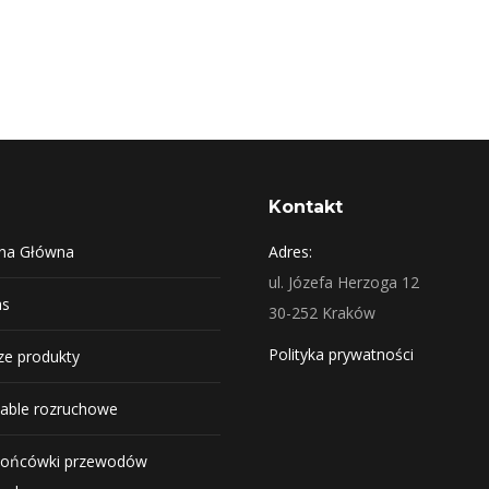
ńcówka przewodu akumulatorowego ze stopu ZnA
Kontakt
ona Główna
Adres:
ul. Józefa Herzoga 12
as
30-252 Kraków
Polityka prywatności
e produkty
able rozruchowe
ońcówki przewodów