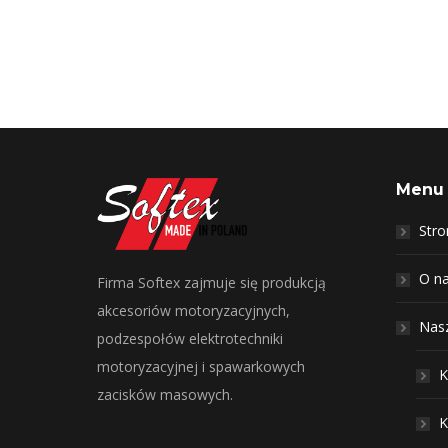
Ko
Menu
Str
O n
Firma Softex zajmuje się produkcją
akcesoriów motoryzacyjnych,
Nasz
podzespołów elektrotechniki
motoryzacyjnej i spawarkowych
K
zacisków masowych.
K