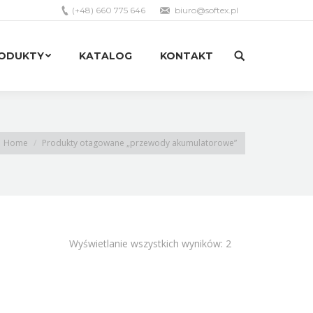
(+48) 660 775 646
biuro@softex.pl
RODUKTY
KATALOG
KONTAKT
Search:
RODUKTY
KATALOG
KONTAKT
Search:
Home
Produkty otagowane „przewody akumulatorowe”
Wyświetlanie wszystkich wyników: 2