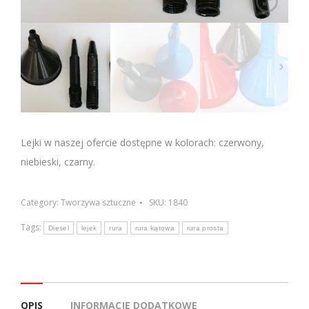
Lejki w naszej ofercie dostępne w kolorach: czerwony,
niebieski, czarny.
Category:
Tworzywa sztuczne
SKU:
1840
Tags:
Diesel
lejek
rura
rura kątowa
rura prosta
OPIS
INFORMACJE DODATKOWE