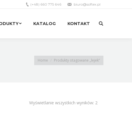
(+48) 660 775 646
biuro@softex.pl
RODUKTY
KATALOG
KONTAKT
Search:
RODUKTY
KATALOG
KONTAKT
Search:
Home
Produkty otagowane „lejek”
Wyświetlanie wszystkich wyników: 2