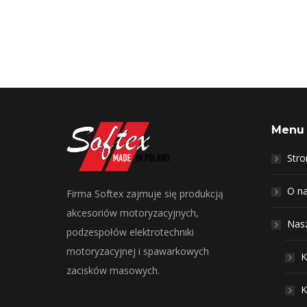
Menu
Str
O n
Firma Softex zajmuje się produkcją
akcesoriów motoryzacyjnych,
Nasz
podzespołów elektrotechniki
motoryzacyjnej i spawarkowych
K
zacisków masowych.
K