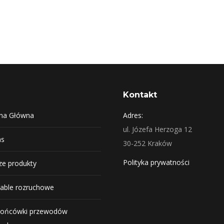
Lejek trzyczęściowy
Kontakt
ona Główna
Adres:
ul. Józefa Herzoga 12
as
30-252 Kraków
Polityka prywatności
e produkty
able rozruchowe
ońcówki przewodów